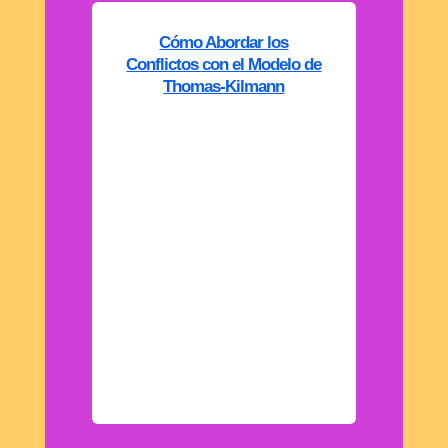
Cómo Abordar los
Conflictos con el Modelo de
Thomas-Kilmann
En primer lugar, y para
situarnos en el modelo de
Thomas-Kilmann de gestión
de conflictos, comencemos
con algunas reflexiones:
¿Qué haces cuando surge un
desacuerdo importante?
¿Prefieres evitar la
confrontación hasta que las
cosas se calmen? ¿Buscas
siempre imponer...