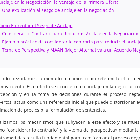
nclaje en la Negociación: la Ventaja de la Primera Oferta
Una explicación al sesgo de anclaje en la negociación
Cómo Enfrentar el Sesgo de Anclaje
Considerar lo Contrario para Reducir el Anclaje en la Negociaci
Ejemplo práctico de considerar lo contrario para reducir el anclaj
Toma de Perspectiva y MAAN (Mejor Alternativa a un Acuerdo Ne
ando negociamos, a menudo tomamos como referencia el primer d
rnos cuenta. Este efecto se conoce como anclaje en la negociación
rcepción y en la toma de decisiones durante el proceso negoci
ertos, actúa como una referencia inicial que puede distorsionar 
imación de precios o la formulación de sentencias.
alizamos los mecanismos que subyacen a este efecto y se muestr
mo “considerar lo contrario” y la «toma de perspectiva» mediante
ntramedidas resulta fundamental para transformar el proceso neg