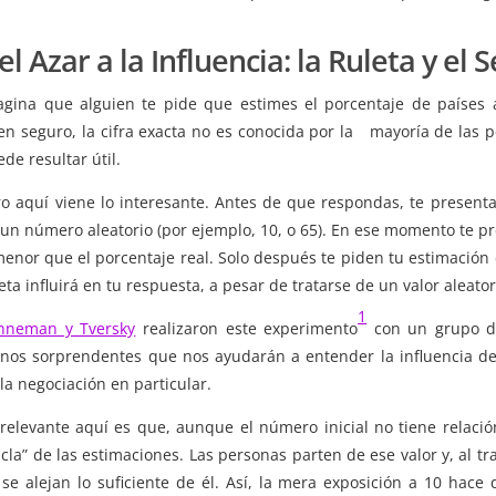
el Azar a la Influencia: la Ruleta y el 
agina que alguien te pide que estimes el porcentaje de países
en seguro, la cifra exacta no es conocida por la mayoría de las p
de resultar útil.
ro aquí viene lo interesante. Antes de que respondas, te presenta
un número aleatorio (por ejemplo, 10, o 65). En ese momento te pr
enor que el porcentaje real. Solo después te piden tu estimación c
eta influirá en tu respuesta, a pesar de tratarse de un valor aleato
1
hneman y Tversky
realizaron este experimento
con un grupo de
nos sorprendentes que nos ayudarán a entender la influencia del 
la negociación en particular.
 relevante aquí es que, aunque el número inicial no tiene relaci
cla” de las estimaciones. Las personas parten de ese valor y, al tr
 se alejan lo suficiente de él. Así, la mera exposición a 10 hace