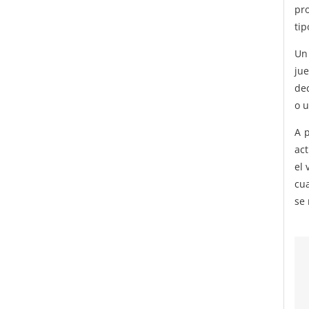
pr
tip
Un 
ju
de
o u
A 
ac
el 
cu
se 