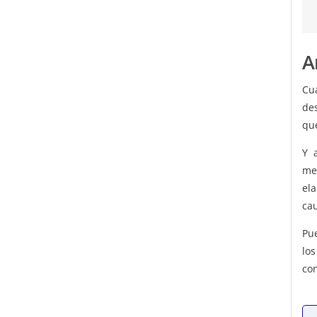
A
Cu
de
qu
Y 
me
el
cau
Pu
lo
con