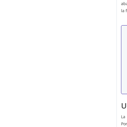
ab
la 
U
La 
Por