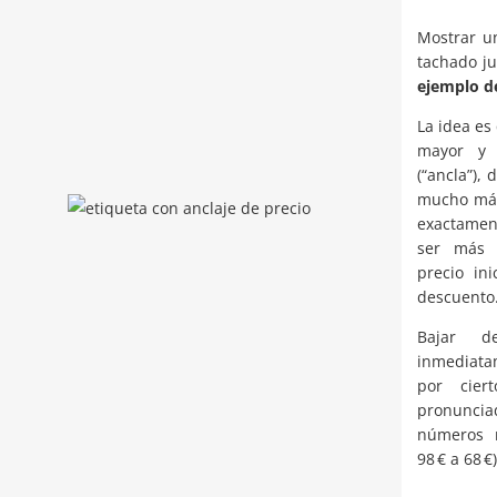
Mostrar un
tachado ju
ejemplo de
La idea es
mayor y 
(“ancla”),
mucho más 
exactament
ser más 
precio in
descuento
Bajar d
inmediata
por cier
pronunci
números 
98 € a 68 €)