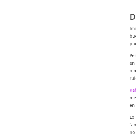
D
Im
bu
pue
Pe
en 
o m
rul
Ka
me
en 
Lo
“an
no