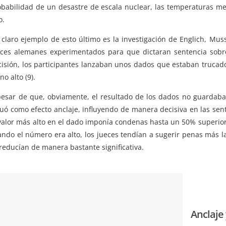
obabilidad de un desastre de escala nuclear, las temperaturas me
o.
claro ejemplo de esto último es la investigación de Englich, Muss
eces alemanes experimentados para que dictaran sentencia sobre
cisión, los participantes lanzaban unos dados que estaban trucad
no alto (9).
pesar de que, obviamente, el resultado de los dados no guardaba 
tuó como efecto anclaje, influyendo de manera decisiva en las sen
valor más alto en el dado imponía condenas hasta un 50% superiore
ando el número era alto, los jueces tendían a sugerir penas más l
reducían de manera bastante significativa.
Anclaje 