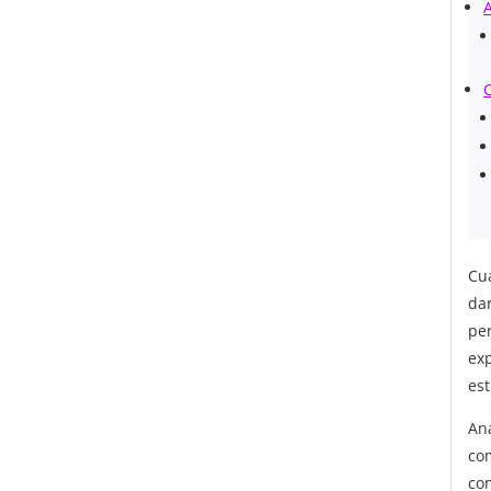
A
Cu
da
pe
exp
est
An
co
co