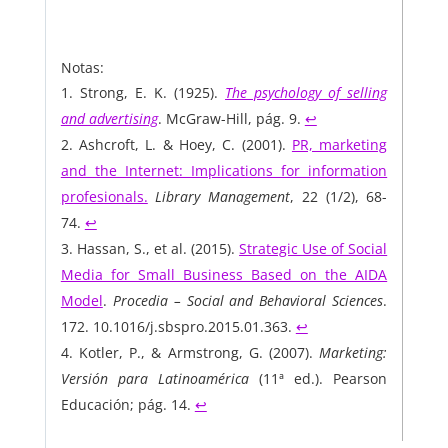
Notas:
Strong, E. K. (1925).
The psychology of selling
and advertising
. McGraw-Hill, pág. 9.
↩︎
Ashcroft, L. & Hoey, C. (2001).
PR, marketing
and the Internet: Implications for information
profesionals.
Library Management
, 22 (1/2), 68-
74.
↩︎
Hassan, S., et al. (2015).
Strategic Use of Social
Media for Small Business Based on the AIDA
Model
.
Procedia – Social and Behavioral Sciences
.
172. 10.1016/j.sbspro.2015.01.363.
↩︎
Kotler, P., & Armstrong, G. (2007).
Marketing:
Versión para Latinoamérica
(11ª ed.). Pearson
Educación; pág. 14.
↩︎