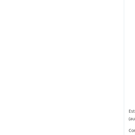
Es
(au
Con