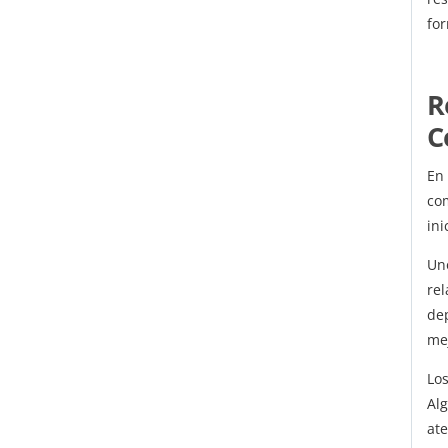
for
R
C
En
co
ini
Un
re
dep
mej
Lo
Al
at