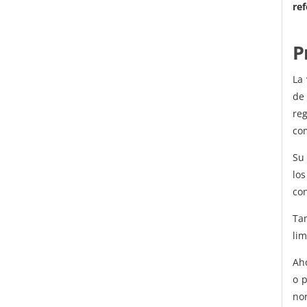
re
P
La
de
re
com
Su
lo
con
Ta
lim
Aho
o p
nor