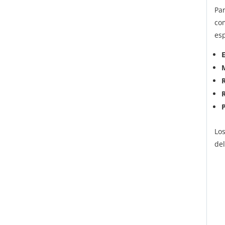
Pa
co
esp
Lo
del