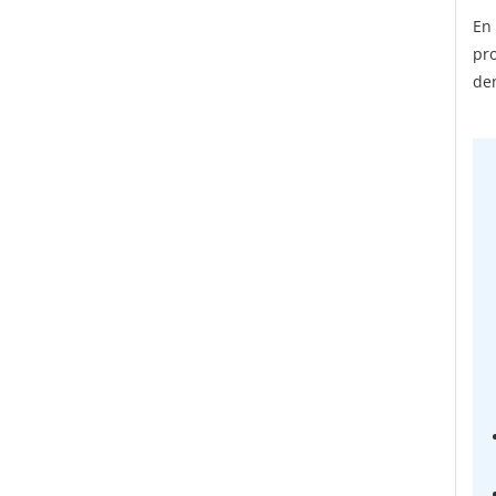
En
pr
den