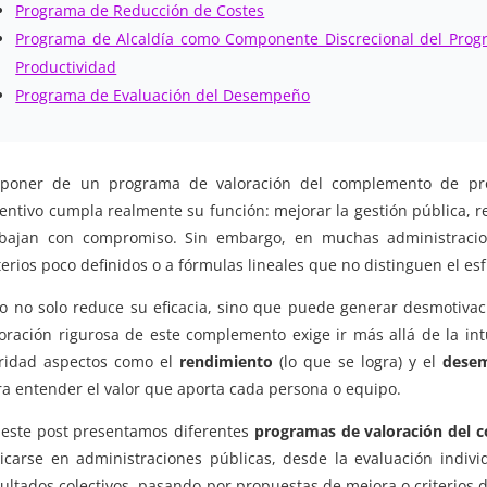
Programa de Reducción de Costes
Programa de Alcaldía como Componente Discrecional del Prog
Productividad
Programa de Evaluación del Desempeño
sponer de un programa de valoración del complemento de prod
entivo cumpla realmente su función: mejorar la gestión pública, 
abajan con compromiso. Sin embargo, en muchas administracio
terios poco definidos o a fórmulas lineales que no distinguen el esf
to no solo reduce su eficacia, sino que puede generar desmotivac
loración rigurosa de este complemento exige ir más allá de la in
aridad aspectos como el
rendimiento
(lo que se logra) y el
dese
ra entender el valor que aporta cada persona o equipo.
 este post presentamos diferentes
programas de valoración del 
licarse en administraciones públicas, desde la evaluación indiv
ultados colectivos, pasando por propuestas de mejora o criterios