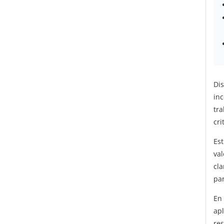
Di
inc
tr
cri
Es
va
cl
pa
En
ap
res