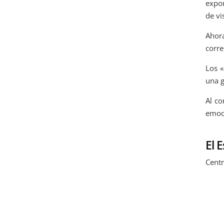
expon
de vi
Ahora
corr
Los «
una g
Al co
emoci
El 
Centr