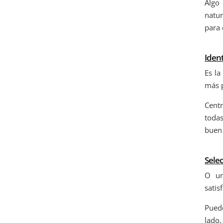
Algo 
natur
para 
Ident
Es la
más p
Centr
todas
buen 
Selec
O un
satis
Puede
lado,