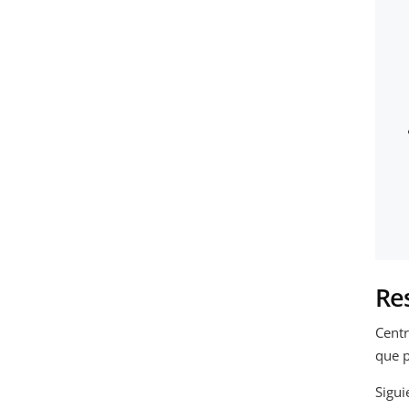
Re
Centr
que p
Sigu