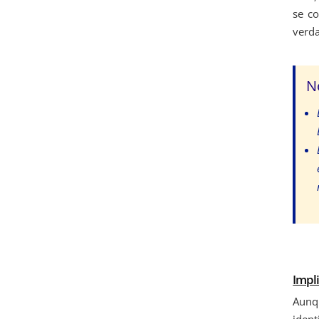
se co
verda
N
Impli
Aunq
ident