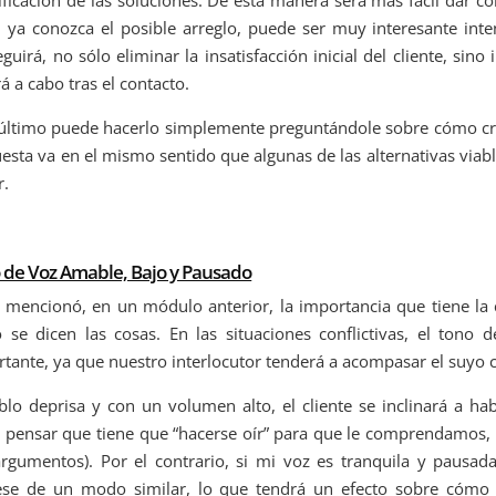
 ya conozca el posible arreglo, puede ser muy interesante int
guirá, no sólo eliminar la insatisfacción inicial del cliente, sin
rá a cabo tras el contacto.
último puede hacerlo simplemente preguntándole sobre cómo cre
esta va en el mismo sentido que algunas de las alternativas via
r.
 de Voz Amable, Bajo y Pausado
 mencionó, en un módulo anterior, la importancia que tiene la
se dicen las cosas. En las situaciones conflictivas, el tono 
tante, ya que nuestro interlocutor tenderá a acompasar el suyo c
blo deprisa y con un volumen alto, el cliente se inclinará a h
 pensar que tiene que “hacerse oír” para que le comprendamos,
rgumentos). Por el contrario, si mi voz es tranquila y pausad
ese de un modo similar, lo que tendrá un efecto sobre cómo es