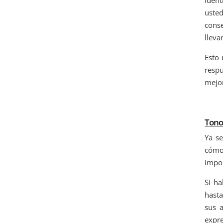
usted
conse
lleva
Esto 
respu
mejo
Tono
Ya se
cómo 
impor
Si ha
hasta
sus a
expr