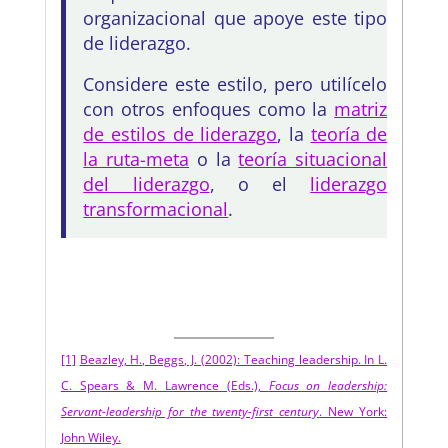
organizacional que apoye este tipo
de liderazgo.
Considere este estilo, pero utilícelo
con otros enfoques como la
matriz
de estilos de liderazgo
, la
teoría de
la ruta-meta
o la
teoría situacional
del liderazgo
, o el
liderazgo
transformacional
.
[1]
Beazley, H., Beggs, J. (2002): Teaching leadership. In L.
C. Spears & M. Lawrence (Eds.),
Focus on leadership:
Servant-leadership for the twenty-first century
. New York:
John Wiley.