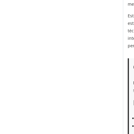
me
Es
es
té
in
per