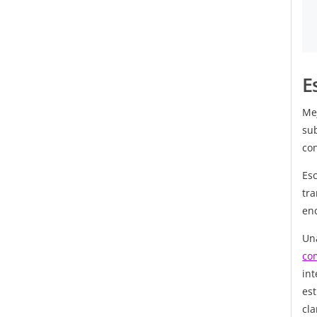
E
Me
su
con
Esc
tr
en
Un
co
in
es
cla