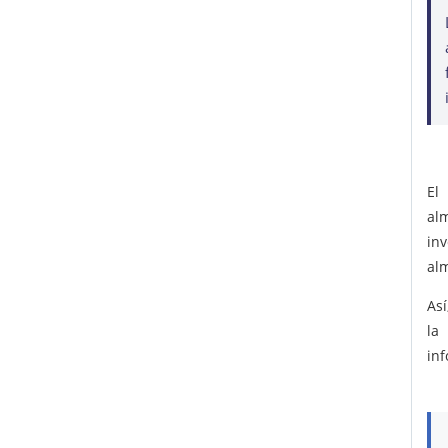
El
al
in
al
As
la
in