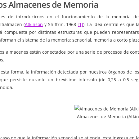
os Almacenes de Memoria
tes de introducirnos en el funcionamiento de la memoria d
ltialmacén (
Atkinson
y Shiffrin, 1968
[1]
). La idea central es que
tá compuesta por distintas estructuras que pueden representar
forman el sistema de la memoria: sensorial, memoria a corto plazo
os almacenes están conectados por una serie de procesos de contr
os.
 esta forma, la información detectada por nuestros órganos de los
 que persiste durante un brevísimo intervalo (de 0,25 a 0,5 se
endida.
Almacenes de Memoria (Atkin
caso de que la información sensorial se atienda, esta ingresa en la