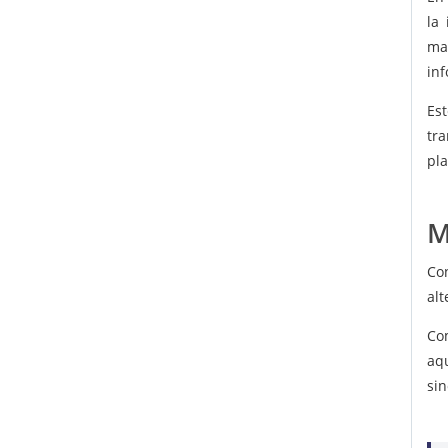
la
ma
in
Es
tr
pl
M
Co
alt
Co
aqu
sin