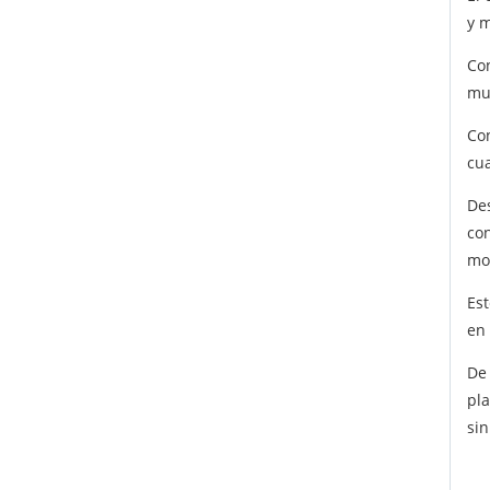
y m
Co
mu
Co
cua
De
con
mo
Es
en
De
pl
sin