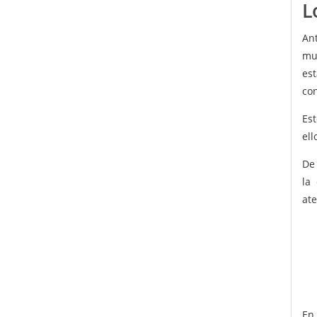
L
An
mu
es
con
Est
ell
De
la
at
En 