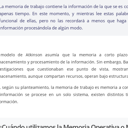
La memoria de trabajo contiene la información de la que se es c
apenas tiempo. En este momento, y mientras lee estas pala
funcional de ellas, pero no las recordará a menos que haga “
información procesándola de algún modo.
 modelo de Atkinson asumía que la memoria a corto plazo 
macenamiento y procesamiento de la información. Sin embargo, Bad
vestigaciones que cuestionaban ese punto de vista, mostr
macenamiento, aunque compartan recursos, operan bajo estructuras
í, según su planteamiento, la memoria de trabajo es memoria a cor
 información se procese en un solo sistema, existen distintos 
formación.
¿Cuándo utilizamos la Memoria Operativa o 