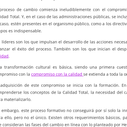
 proceso de cambio comienza ineludiblemente con el compromiso
idad Total. Y, en el caso de las administraciones públicas, se inclu
caso, estén presentes en el organismo público, como a los directi
upos es indispensable.
 líderes son los que impulsan el desarrollo de las acciones necesa
canzar el éxito del proceso. También son los que inician el des
lidad
.
ta transformación cultural es básica, siendo una primera cues
mpromiso con la
compromiso con la calidad
se extienda a toda la o
 adquisición de este compromiso se inicia con la formación. En
mprenderse los conceptos de la Calidad Total, la necesidad del c
a materializarlo.
n embargo, este proceso formativo no conseguirá por sí solo la in
ra ello, pero no el único. Existen otros requerimientos básicos, 
e consideran las fases del cambio en línea con lo planteado por H