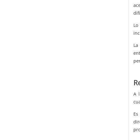
ac
dif
Lo
in
La
en
per
Re
A 
cua
Es
di
pr