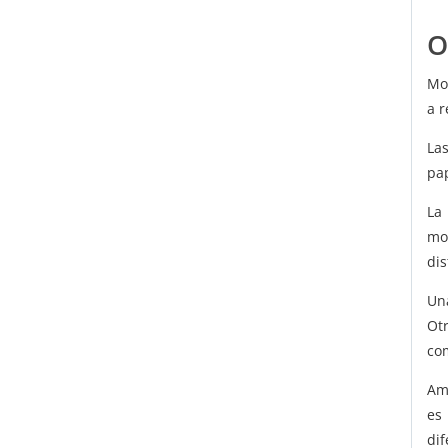
O
Mod
a r
Las
pap
La
mo
dis
Un
Ot
co
Am
es
di