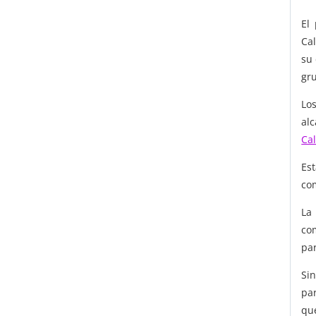
El
Cal
su 
gr
Los
al
Ca
Es
co
La
co
par
Si
pa
qu