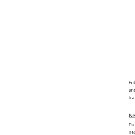
En
an
tr
Ne
Du
nec