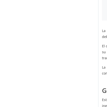
La
de
El
su
tr
La
com
G
Es
ine