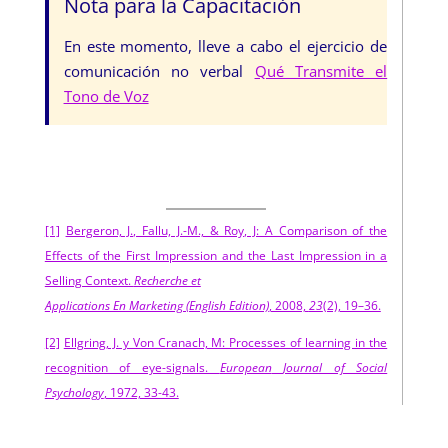
Nota para la Capacitación
En este momento, lleve a cabo el ejercicio de
comunicación no verbal
Qué Transmite el
Tono de Voz
[1]
Bergeron, J., Fallu, J.-M., & Roy, J: A Comparison of the
Effects of the First Impression and the Last Impression in a
Selling Context.
Recherche et
Applications En Marketing (English Edition)
, 2008,
23
(2), 19–36.
[2]
Ellgring, J. y Von Cranach, M: Processes of learning in the
recognition of eye-signals.
European
Journal of Social
Psychology
, 1972, 33-43.