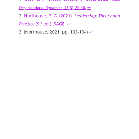
↩︎
Organizational Dynamics, 13(3), 26-40.
Northouse, P. G. (2021).
Leadership: Theory and
Practice
(9.ª ed.). SAGE.
↩︎
(Northouse, 2021, pp. 193-194)
↩︎