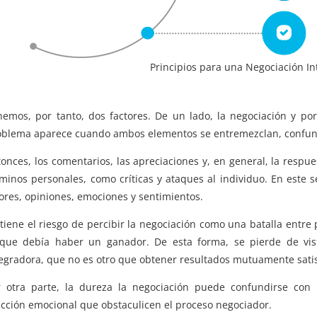
Principios para una Negociación I
nemos, por tanto, dos factores. De un lado, la negociación y por
oblema aparece cuando ambos elementos se entremezclan, confundi
onces, los comentarios, las apreciaciones y, en general, la resp
rminos personales, como críticas y ataques al individuo. En este
ores, opiniones, emociones y sentimientos.
 tiene el riesgo de percibir la negociación como una batalla entr
 que debía haber un ganador. De esta forma, se pierde de vist
tegradora, que no es otro que obtener resultados mutuamente satis
r otra parte, la dureza la negociación puede confundirse con 
acción emocional que obstaculicen el proceso negociador.