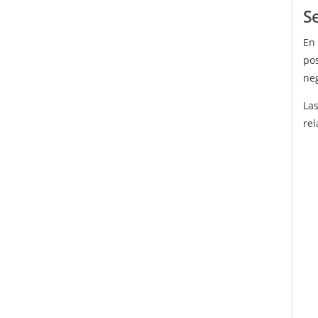
S
En
po
ne
Las
rel