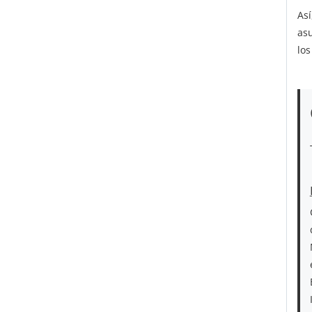
As
asu
los