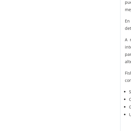
pu
me
En 
de
A 
int
pa
al
Fi
co
U