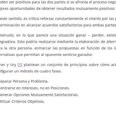
eden ser positivos para las dos partes si se afronta el proceso n
jores oportunidades de obtener resultados mutuamente positivos si
este sentido, es crítico reforzar constantemente el interés por la
terminación en alcanzar acuerdos satisfactorios para ambas partes
menudo, en lo que parece una situación ganar – perder, existe
egradora. Esto podría realizarse mediante la elaboración de alte
ra la otra persona, enmarcar las propuestas en función de los in
ternativas que permitan al oponente sentirse ganador.
sher y Ury
[1]
plantean un conjunto de principios sobre cómo act
nfiguran un método de cuatro fases.
Separar Persona y Problema.
Centrarse en Intereses, no en Posiciones.
Generar Opciones Mutuamente Satisfactorias.
tilizar Criterios Objetivos.