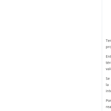
Te
pr
Ent
té
val
Se
la
in
Po
re